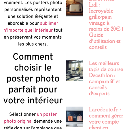
vraiment. Les posters photo
Lidl :
personnalisés représentent
Incroyable
grille-pain
une solution élégante et
vintage à
abordable pour
sublimer
moins de 20€ !
n’importe quel intérieur
tout
Guide
en préservant vos moments
d’utilisation et
les plus chers.
conseils
Comment
Les meilleurs
choisir le
tapis de course
Decathlon :
poster photo
comparatif et
conseils
parfait pour
d’experts
votre intérieur
Laredoute.fr :
Sélectionner
un poster
comment gérer
votre compte
photo original
demande une
client en
réflexion sur l’ambiance que