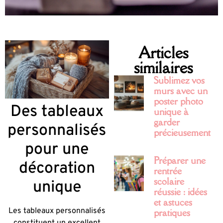
Articles
similaires
Sublimez vos
murs avec un
poster photo
Des tableaux
unique à
garder
personnalisés
précieusement
pour une
Préparer une
décoration
rentrée
scolaire
unique
réussie : idées
et astuces
Les tableaux personnalisés
pratiques