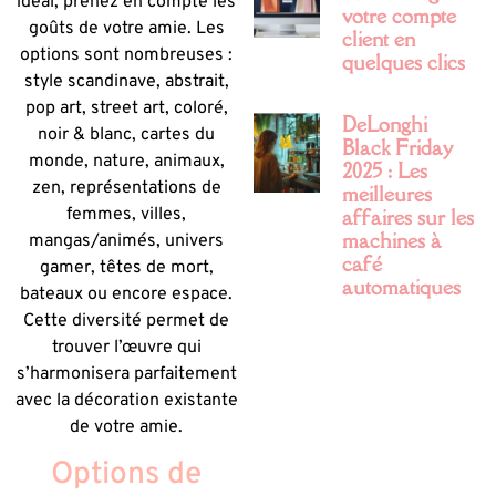
idéal, prenez en compte les
votre compte
goûts de votre amie. Les
client en
options sont nombreuses :
quelques clics
style scandinave, abstrait,
pop art, street art, coloré,
DeLonghi
noir & blanc, cartes du
Black Friday
monde, nature, animaux,
2025 : Les
zen, représentations de
meilleures
affaires sur les
femmes, villes,
machines à
mangas/animés, univers
café
gamer, têtes de mort,
automatiques
bateaux ou encore espace.
Cette diversité permet de
trouver l’œuvre qui
s’harmonisera parfaitement
avec la décoration existante
de votre amie.
Options de