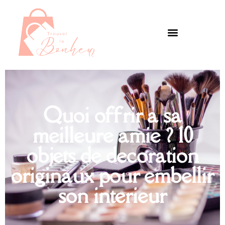
Quoi offrir a sa
meilleure amie ? 10
objets de decoration
originaux pour embellir
son interieur