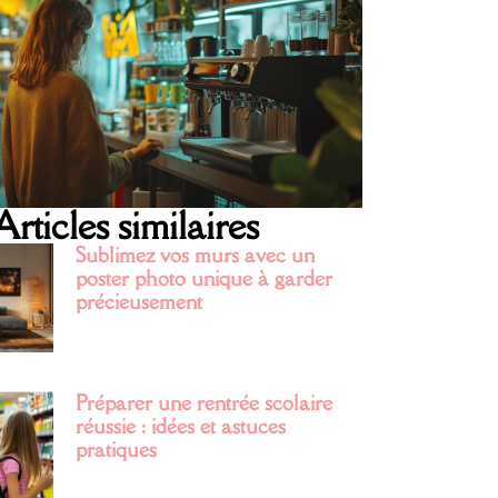
Articles similaires
Sublimez vos murs avec un
poster photo unique à garder
précieusement
Préparer une rentrée scolaire
réussie : idées et astuces
pratiques