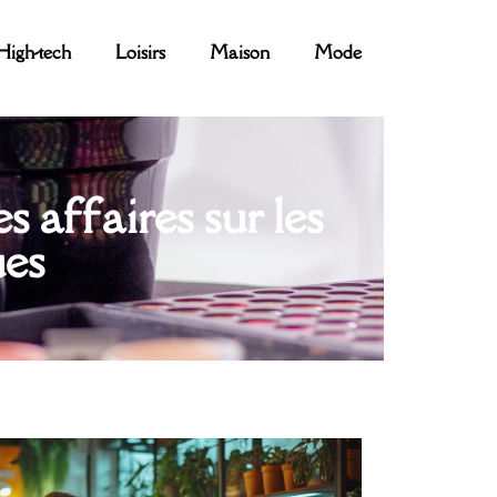
High-tech
Loisirs
Maison
Mode
 affaires sur les
ues