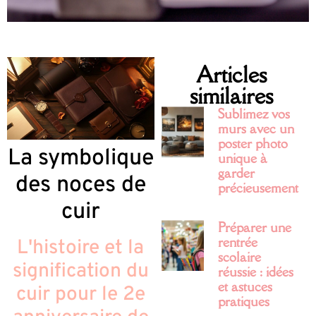
Articles
similaires
Sublimez vos
murs avec un
poster photo
La symbolique
unique à
garder
des noces de
précieusement
cuir
Préparer une
rentrée
L'histoire et la
scolaire
signification du
réussie : idées
et astuces
cuir pour le 2e
pratiques